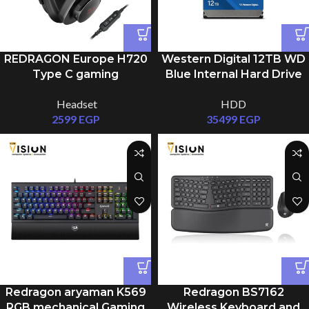
REDRAGON Europe H720
Western Digital 12TB WD
Type C gaming
Blue Internal Hard Drive
Headphone
HDD
Headset
HDD
2599
EGP
35499
EGP
Redragon aryaman K569
Redragon BS7162
RGB mechanical Gaming
Wireless Keyboard and