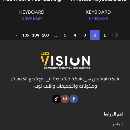
keyboard
Mouse Combo 2.4GHz Full
KEYBOARD
KEYBOARD
Size Black
2399
EGP
1748
EGP
→
105
104
103
…
5
4
3
2
1
←
شركة نيوفيجن هى شركة متخصصة فى بيع قطع الكمبيوتر
ومكوناته والتجميعات واللاب توب.
اهم الروابط
المتجر