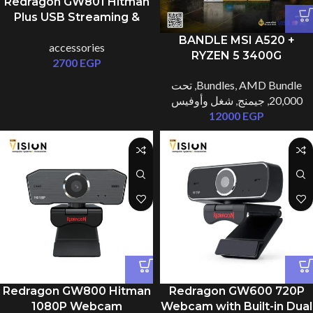
Redragon GW801 Hitman
Plus USB Streaming &
Gaming Webcam
BANDLE MSI A520 +
accessories
RYZEN 5 3400G
2700
EGP
AMD Bundle
,
Bundles
,
تحت
20,000
,
جيمنج
,
شغل وأوفيس
12000
EGP
Redragon GW800 Hitman
Redragon GW600 720P
1080P Webcam
Webcam with Built-in Dual