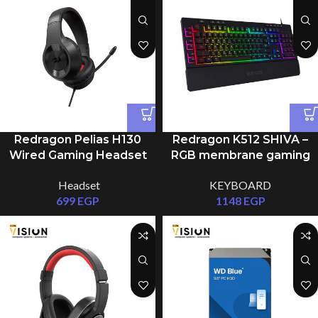
Redragon Pelias H130
Redragon K512 SHIVA –
Wired Gaming Headset
RGB membrane gaming
keyboard with 6 macro
Headset
KEYBOARD
keys, 8 media keys, full
699
EGP
1148
EGP
anti-ghosting,