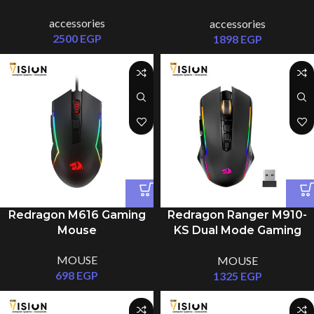
Microphone
accessories
accessories
2500
EGP
1898
EGP
Redragon M616 Gaming
Redragon Ranger M910-
Mouse
KS Dual Mode Gaming
Mouse 8000 DPI RGB
MOUSE
MOUSE
698
EGP
1325
EGP