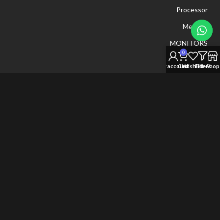
Processor
Memory
MONITORS
0
Graphic Card
My account
Cart
Wishlist
Filters
Shop
مول البستان الدور الارضي والدور التاسع
رقم الهاتف : 00201067744582
رقم الهاتف : 00201061483845
New Vision Store
. All rights reserved
© 2026