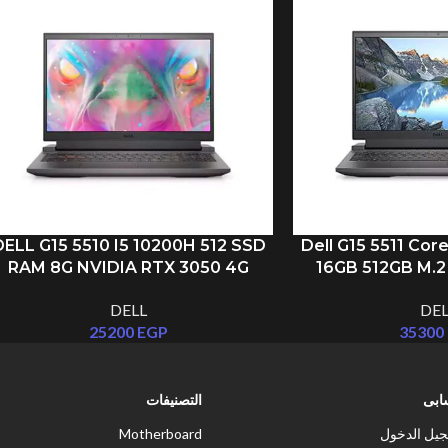
DELL G15 5510 I5 10200H 512 SSD
Dell G15 5511 Cor
RAM 8G NVIDIA RTX 3050 4G
16GB 512GB M.2 
DDR6 120HZ 15.6 INCH
120Hz GeForce 
DELL
DEL
25200
EGP
35300
بى
التصنيفات
يل الدخول
Motherboard