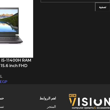
تصفية
Facebook
Instagram
TikTok
e i5-11400H RAM
15.6 inch FHD
RTX 3050 4GB
L
EGP
اهم الروابط
حسا
المتجر
تسج