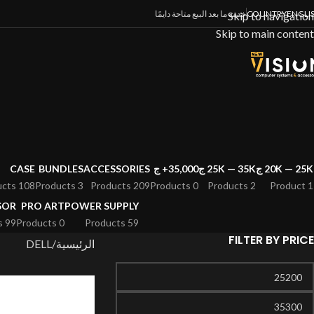
ENGLI
COUNTRY
خدمة ما بعد البيع متاحة دايمًا
Skip to navigation
Skip to main content
20K — 25K ج
25K — 35K ج
35,000+ ج
ACCESSORIES
BUNDLES
CASE
108 Products
3 Products
209 Products
0 Products
2 Products
1 Product
SOR
PRO ART
POWER SUPPLY
99 Products
0 Products
59 Products
FILTER BY PRICE
الرئيسية
DELL