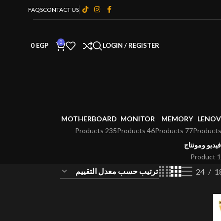
FAQS
CONTACT US
0
0
EGP
LOGIN / REGISTER
MOTHERBOARD
MONITOR
MEMORY
LENO
235 Products
46 Products
77 Products
فيديو ومونتاج
1 Product
24
1