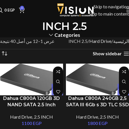
Skip to navigation
0
0
EGP
Skip to main content
2.5 INCH
Categories
الرئيسية
Hard Drive
2.5 INCH
عرض 1–12 من أصل 40 نتيجة
Show sidebar
Dahua C800A 120GB 3D
Dahua C800A 240GB 2,5
NAND SATA 2.5 Inch
SATA III 6Gb s 3D TLC SSD
Internal SSD
DHI-SSD-C800AS240G
Hard Drive
,
2.5 INCH
Hard Drive
,
2.5 INCH
1100
EGP
1800
EGP