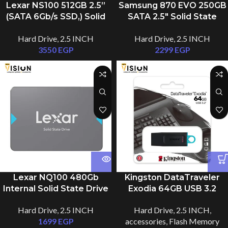
Lexar NS100 512GB 2.5”
Samsung 870 EVO 250GB
(SATA 6Gb/s SSD,) Solid
SATA 2.5″ Solid State
State Drive, Up to
Drive (SSD)
Hard Drive
,
2.5 INCH
Hard Drive
,
2.5 INCH
550MB/s Read
3550
EGP
2299
EGP
Lexar NQ100 480Gb
Kingston DataTraveler
Internal Solid State Drive
Exodia 64GB USB 3.2
SSD
Flash Drive DTX/64GB
Hard Drive
,
2.5 INCH
Hard Drive
,
2.5 INCH
,
1699
EGP
accessories
,
Flash Memory