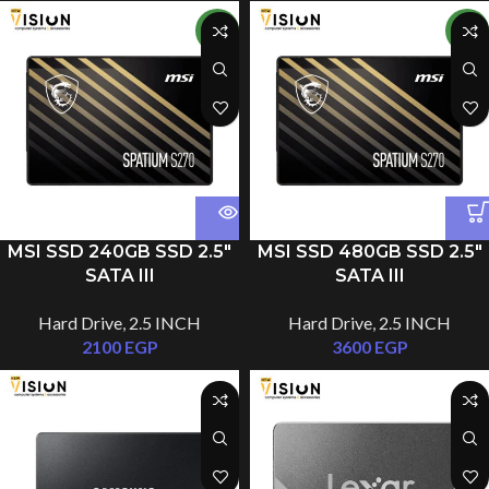
NEW
NEW
MSI SSD 240GB SSD 2.5″
MSI SSD 480GB SSD 2.5″
SATA III
SATA III
R:500MB/s,W:400MB/s -
R:500MB/s,W:450MB/s -
Hard Drive
,
2.5 INCH
Hard Drive
,
2.5 INCH
SPATIUM S270 S78-
SPATIUM S270 S78-
2100
EGP
3600
EGP
440N070-P83
440E350-P83