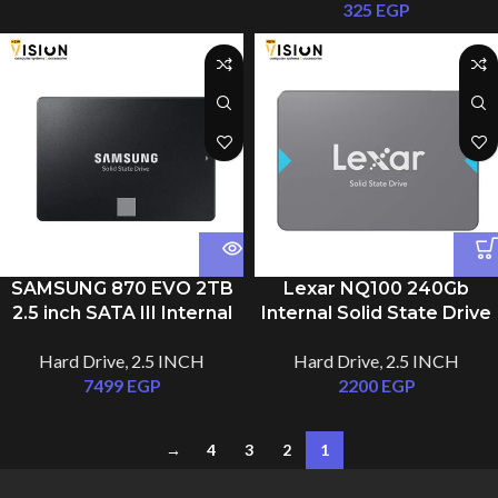
325
EGP
SAMSUNG 870 EVO 2TB
Lexar NQ100 240Gb
2.5 inch SATA III Internal
Internal Solid State Drive
Solid State Drive SSD
SSD
Hard Drive
,
2.5 INCH
Hard Drive
,
2.5 INCH
7499
EGP
2200
EGP
→
4
3
2
1