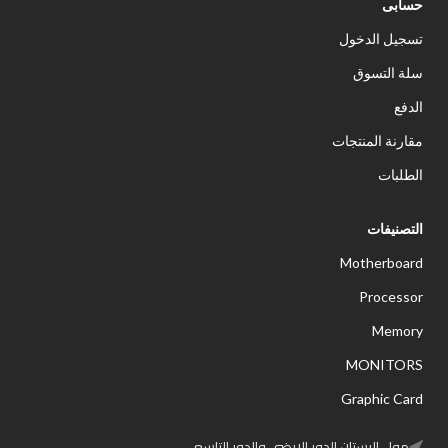
حسابى
تسجيل الدخول
سلة التسوق
الدفع
مقارنة المنتجات
الطلبات
التصنيفات
Motherboard
Processor
Memory
MONITORS
Graphic Card
مول البستان الدور الارضي والدور التاسع