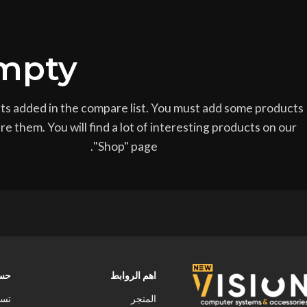
Facebook
mpty.
Instagram
TikTok
s added in the compare list. You must add some products
re them.
You will find a lot of interesting products on our
"Shop" page.
اهم الروابط
حسا
المتجر
تسج