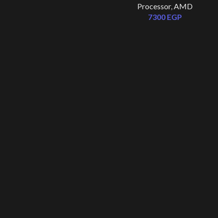
Processor
,
AMD
Radeon Graphics Desktop
7300
EGP
Processor