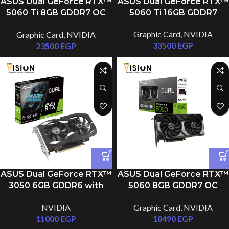
ASUS Dual GeForce RTX™
ASUS Dual GeForce RTX™
5060 Ti 8GB GDDR7 OC
5060 Ti 16GB GDDR7
Edition
Graphic Card
,
NVIDIA
Graphic Card
,
NVIDIA
33500
EGP
23500
EGP
ASUS Dual GeForce RTX™
ASUS Dual GeForce RTX™
3050 6GB GDDR6 with
5060 8GB GDDR7 OC
two powerful fans AAA
Edition
NVIDIA
Graphic Card
,
NVIDIA
gaming performance and
11000
EGP
18490
EGP
ray tracing