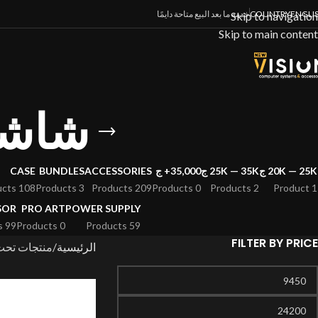
خدمة ما بعد البيع متاحة دايمًا
COUNTRY
ENGLI
Skip to navigation
Skip to main content
7 بوصة
CASE
BUNDLES
ACCESSORIES
35,000+ ج
25K — 35K ج
20K — 25K ج
108 Products
3 Products
209 Products
0 Products
2 Products
1 Product
SOR
PRO ART
POWER SUPPLY
99 Products
0 Products
59 Products
FILTER BY PRICE
يمنق 27 بوصة”
الرئيسية