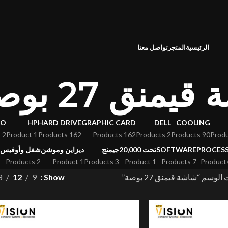
تواصل معنا
المتجر
الرئيسية
شاشة قيمنق 2
VO
HP
HARD DRIVE
GRAPHIC CARD
DELL
COOLING
2 Products
1 Product
162 Products
162 Products
2 Products
90 Products
شغل وأوفيس
ديزاين وموشن
جيمنج
تحت 20,000
SOFTWARE
PROCES
2 Products
1 Product
3 Products
1 Product
7 Products
8
12
9
Show
منتجات تحت الوسم “شاشة ق