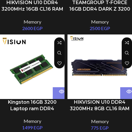
HIKVISION U10 DDR4
TEAMGROUP T-FORCE
3200MHz 16GB CL16 RAM
16GB DDR4 DARK Z 3200
UDIMM
CL16 Gaming Memory
Memory
Memory
2600
EGP
2500
EGP
Kingston 16GB 3200
HIKVISION U10 DDR4
Laptop ram DDR4
3200MHz 8GB CL16 RAM
UDIMM
Memory
Memory
1499
EGP
775
EGP