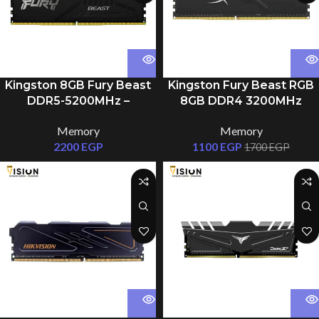
Kingston 8GB Fury Beast
Kingston Fury Beast RGB
DDR5-5200MHz –
8GB DDR4 3200MHz
KF552C40BB/8G
Memory
Memory
1100
EGP
2200
EGP
1700
EGP