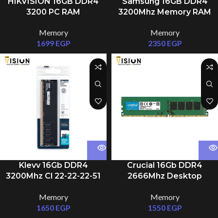
HIKVISION 16GB DDR4
Samsung 16GB DDR4
3200 PC RAM
3200Mhz Memory RAM
Memory
Memory
1699
EGP
2350
EGP
Klevv 16Gb DDR4
Crucial 16Gb DDR4
3200Mhz Cl 22-22-22-51
2666Mhz Desktop
Desktop Memory
Memory
Memory
Memory
1650
EGP
1550
EGP