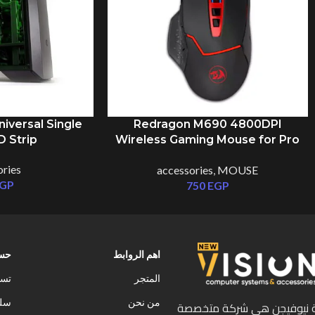
iversal Single
Redragon M690 4800DPI
D Strip
Wireless Gaming Mouse for Pro
Gamers, 500Hz Return Rate, 6
ories
accessories
,
MOUSE
Adjustable DPI, and 4 Backlight
GP
750
EGP
Modes Gaming Mice
اهم الروابط
حسا
المتجر
تسج
من نحن
سلة
 نيوفيجن هى شركة متخصصة