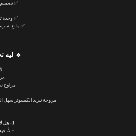
✅ تصميم شفرات Air Balance ل
✅ وحدة تحكم ARGB مدمجة للتحكم من غ
✅ مانع تسريب
🔹 ليه تختار ×1 ARGB Kit
لأ
مرو
مراوح تبريد pc توفر تبريد ممتاز بدون إزع
م
مروحة تبريد الكمبيوتر سهل 
1- هل لازم الماذربورد تدعم ARGB علشان الإضاءة تشتغل؟
– لأ، فيه وحدة تحكم 