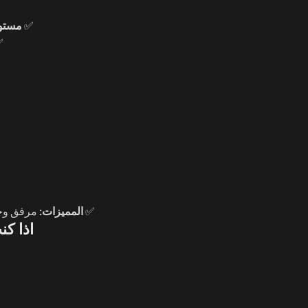
✅
مستو
✅
✅
المميزات:
مرفق وحدة تحكم ARGB ومتا
اذا ك