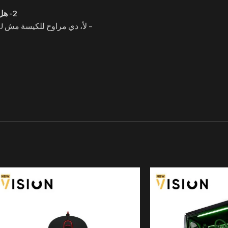
2- هل مروحة تبريد الكمبيوتر مناسبة لتبريد البروسيسور؟
– لأ، دي مراوح للكيسة مش CPU، لكنها بتحسن تدفق الهواء وتقلل الحرارة العامة.