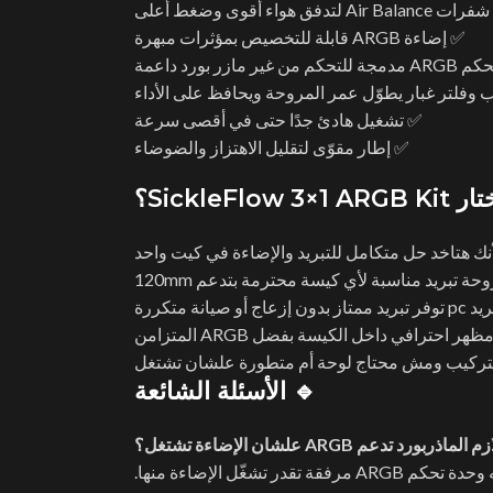
تدفق هواء أقوى وضغط أعلى
✅ إضاءة ARGB قابلة للتخصيص بمؤثرات مبهرة
ير مازر بورد داعمة
 وفلتر غبار يطوّل عمر المروحة ويحافظ على الأداء
✅ تشغيل هادئ جدًا حتى في أقصى سرعة
✅ إطار مقوّى لتقليل الاهتزاز والضوضاء
SickleFlow 3؟
نك هتاخد حل متكامل للتبريد والإضاءة في كيت واحد
حة تبريد مناسبة لأي كيسة محترمة بتدعم 120mm
اج أو صيانة متكررة
ظهر احترافي داخل الكيسة بفضل ARGB المتزامن
التركيب ومش محتاج لوحة أم متطورة علشان تشتغل
🔹 الأسئلة الشائعة
ARGB مرفقة تقدر تشغّل الإضاءة منها.