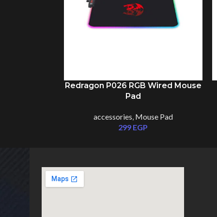
i 10w Fast
Redragon P026 RGB Wired Mouse
RGB Backlit
Pad
ad
accessories
,
Mouse Pad
se Pad
299
EGP