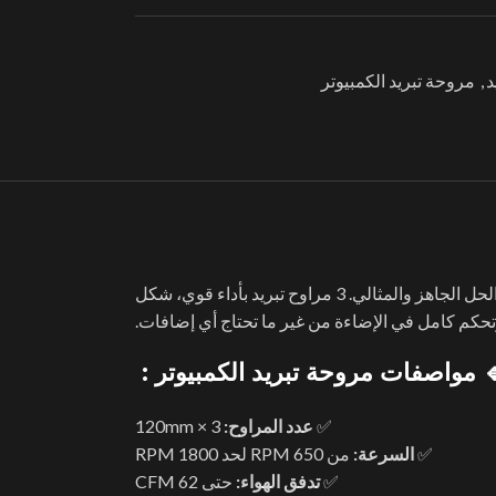
د
,
مروحة تبريد الكمبيوتر
لو نفسك تركّب تبريد احترافي في جهازك، وتحافظ على درجات الحرارة منخفضة مع شكل إضاءة يلفت الأنظار، يبقى مروحة تبريد الكمبيوتر هو الحل الجاهز والمثالي. 3 مراوح تبريد بأداء قوي، شكل
تحكم كامل في الإضاءة من غير ما تحتاج أي إضافات.
 مواصفات مروحة تبريد الكمبيوتر :
✅
عدد المراوح:
3 × 120mm
✅
السرعة:
من 650 RPM لحد 1800 RPM
✅
تدفق الهواء:
حتى 62 CFM