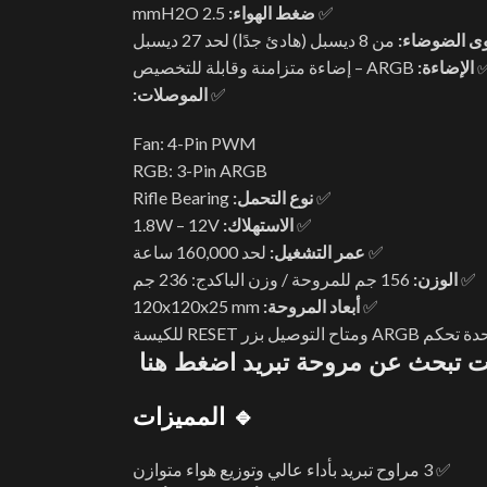
✅
ضغط الهواء:
2.5 mmH2O
ى الضوضاء:
من 8 ديسبل (هادئ جدًا) لحد 27 ديسبل
الإضاءة:
ARGB – إضاءة متزامنة وقابلة للتخصيص
✅
الموصلات:
Fan: 4-Pin PWM
RGB: 3-Pin ARGB
✅
نوع التحمل:
Rifle Bearing
✅
الاستهلاك:
1.8W – 12V
✅
عمر التشغيل:
لحد 160,000 ساعة
✅
الوزن:
156 جم للمروحة / وزن الباكدج: 236 جم
✅
أبعاد المروحة:
‎120x120x25 mm
ح التوصيل بزر RESET للكيسة
نت تبحث عن مروحة تبريد اضغط هنا
🔹 المميزات
✅ 3 مراوح تبريد بأداء عالي وتوزيع هواء متوازن